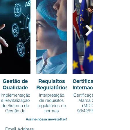
Gestão de
Requisitos
Certificações
Qualidade
Regulatórios
Internacionais
Implementação
Interpretação
Certificação de
e Revitalização
de requisitos
Marca CE
do Sistema de
regulatórios de
(MDD
Gestão da
normas
93/42/EEC;
Qualidade.
nacionais e
MDR 2017/745)
Assine nossa newsletter!
internacionais.
Certificado de
Certificação